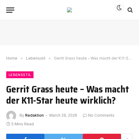
Home
»
Lebensstil
»
Gerrit Grass heute – Was macht der K11-Star heute wirklich?
LEBENSSTIL
Gerrit Grass heute – Was macht
der K11-Star heute wirklich?
By
Redaktion
March 29, 2026
No Comments
5 Mins Read