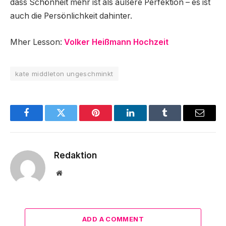
dass Schönheit mehr ist als äußere Perfektion – es ist
auch die Persönlichkeit dahinter.
Mher Lesson:
Volker Heißmann Hochzeit
kate middleton ungeschminkt
Facebook
Twitter
Pinterest
LinkedIn
Tumblr
Email
Redaktion
Website
ADD A COMMENT