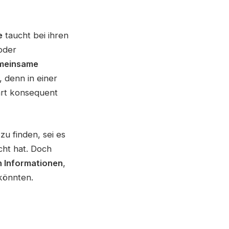
e
taucht bei ihren
oder
meinsame
, denn in einer
art konsequent
zu finden, sei es
cht hat. Doch
 Informationen
,
 könnten.