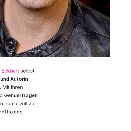
a Eckhart
selbst
 und Autorin
. Mit ihren
nd
Genderfragen
men humorvoll zu
rettszene