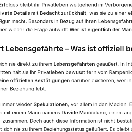
Erfolges bleibt ihr Privatleben weitgehend im Verborgene
rivate Details mit Bedacht zurückhält
, was sie zu einer e
Figur macht. Besonders in Bezug auf ihren Lebensgefährte
er wieder die Frage aufwirft:
Wer ist eigentlich der Man
t Lebensgefährte – Was ist offiziell 
sich nie direkt zu ihrem
Lebensgefährten
geäußert. In In
ritten hält sie ihr Privatleben bewusst fern vom Rampenlic
eine offiziellen Bestätigungen
darüber existieren, wer ih
einer Beziehung lebt.
gs immer wieder
Spekulationen
, vor allem in den Medien. E
sei mit einem Mann namens
Davide Maddaluno
, einem an
t, zusammen. Doch auch diese Information ist nicht bestäti
t sich nie zu ihrem Beziehungsstatus geäußert. Es bleibt 