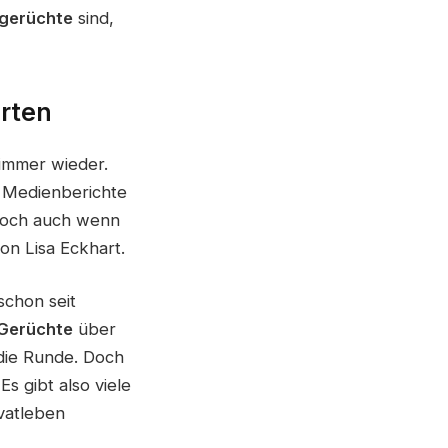
gerüchte
sind,
rten
 immer wieder.
. Medienberichte
 Doch auch wenn
on Lisa Eckhart.
schon seit
Gerüchte
über
die Runde. Doch
s gibt also viele
ivatleben