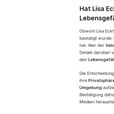
Hat Lisa E
Lebensgef
Obwohl Lisa Eckha
bestätigt wurde:
hat. Wer der
Vat
Details darüber 
den
Lebensgefä
Die Entscheidung,
ihre
Privatsphär
Umgebung
aufzie
Bestätigung dafür
Medien heraushäl